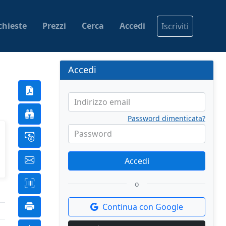
chieste
Prezzi
Cerca
Accedi
Iscriviti
Accedi
Indirizzo email
Password dimenticata?
Password
Accedi
o
Continua con Google