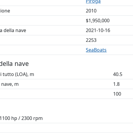
Piroga
zione
2010
$1,950,000
a della nave
2021-10-16
2253
SeaBoats
della nave
 tutto (LOA), m
40.5
a nave, m
1.8
100
 1100 hp / 2300 rpm