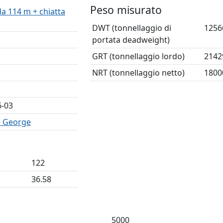
Peso misurato
a 114 m + chiatta
DWT (tonnellaggio di
1256
portata deadweight)
GRT (tonnellaggio lordo)
2142
NRT (tonnellaggio netto)
1800
6-03
 George
122
36.58
5000