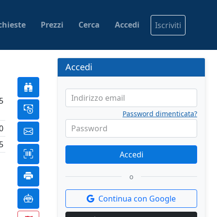
chieste
Prezzi
Cerca
Accedi
Iscriviti
Accedi
Indirizzo email
5
Password dimenticata?
0
Password
5
Accedi
o
Continua con Google