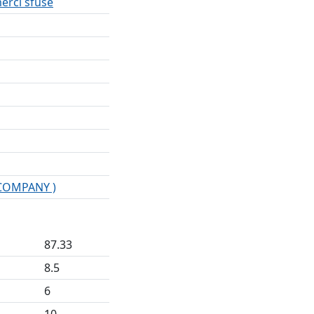
erci sfuse
 COMPANY )
87.33
8.5
6