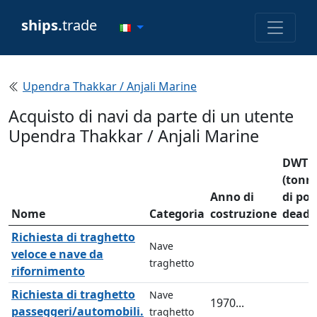
ships.
trade
Upendra Thakkar / Anjali Marine
Acquisto di navi da parte di un utente
Upendra Thakkar / Anjali Marine
DWT
(tonn
Anno di
di por
Nome
Categoria
costruzione
deadw
Richiesta di traghetto
Nave
veloce e nave da
traghetto
rifornimento
Richiesta di traghetto
Nave
1970...
passeggeri/automobili.
traghetto