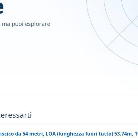
e
, ma puoi esplorare
teressarti
ascico da 54 metri, LOA (lunghezza fuori tutto) 53.74m, 