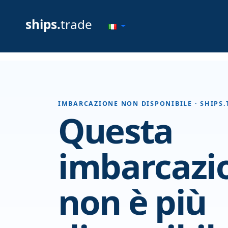
ships.
trade
IMBARCAZIONE NON DISPONIBILE · SHIPS.
Questa
imbarcazi
non è più