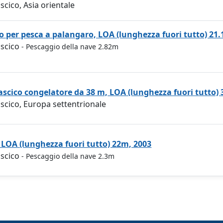
scico, Asia orientale
o per pesca a palangaro, LOA (lunghezza fuori tutto) 21
ascico
- Pescaggio della nave 2.82m
ascico congelatore da 38 m, LOA (lunghezza fuori tutto)
scico, Europa settentrionale
 LOA (lunghezza fuori tutto) 22m, 2003
ascico
- Pescaggio della nave 2.3m