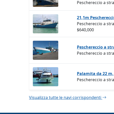
Peschereccio a stra
21,1m Pescherecci
Peschereccio a str
$640,000
Peschereccio a str
Peschereccio a stra
Palamita da 22 m,
Peschereccio a str
Visualizza tutte le navi corrispondenti