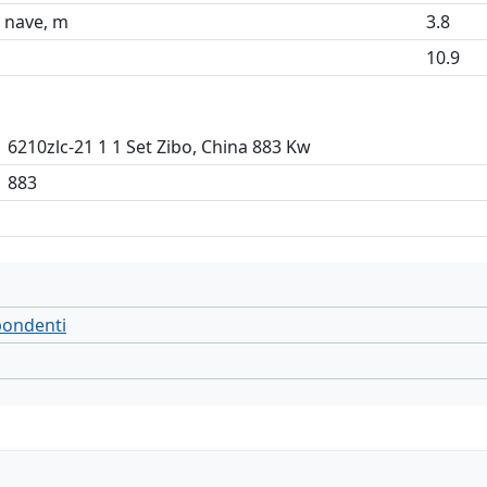
a nave, m
3.8
10.9
6210zlc-21 1 1 Set Zibo, China 883 Kw
883
spondenti