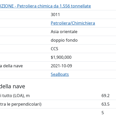
ONE - Petroliera chimica da 1.556 tonnellate
3011
Petroliera/Chimichiera
Asia orientale
doppio fondo
CCS
$1,900,000
a della nave
2021-10-09
SeaBoats
della nave
 tutto (LOA), m
69.2
tra le perpendicolari)
63.5
5