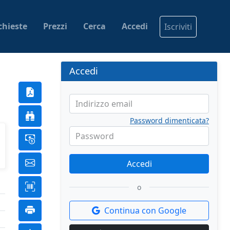
chieste
Prezzi
Cerca
Accedi
Iscriviti
Accedi
Indirizzo email
Password dimenticata?
Password
Accedi
o
Continua con Google