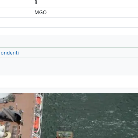
8
MGO
spondenti