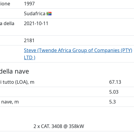
zione
1997
Sudafrica
a della
2021-10-11
2181
Steve (Twende Africa Group of Companies (PTY)
LTD )
della nave
 tutto (LOA), m
67.13
5.03
a nave, m
5.3
2 x CAT. 3408 @ 358kW