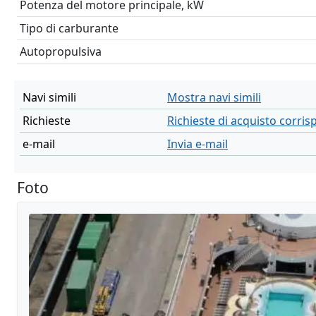
Potenza del motore principale, kW
Tipo di carburante
Autopropulsiva
Navi simili
Mostra navi simili
Richieste
Richieste di acquisto corri
e-mail
Invia e-mail
Foto