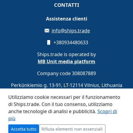
CONTATTI
Assistenza clienti
info@ships.trade
+380934480633
Ships.trade is operated by
MB Unit media platform
Company code 308087889
Perkūnkiemio g. 13-91, LT-12114 Vilnius, Lithuania
Utilizziamo cookie necessari per il funzionamento
di Ships.trade. Con il tuo consenso, utilizziamo
anche tecnologie di analisi e pubblicità.
Scopri di
Registrati gratuitamente
Iscriviti
più
Accetta tutto
Rifiuta elementi non essenziali
© 2020–2026 Ships.trade. Operated by
MB Unit media