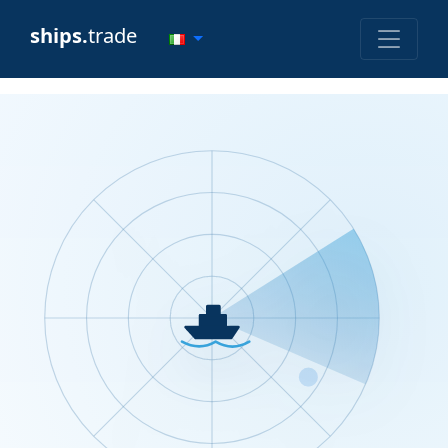
ships.
trade