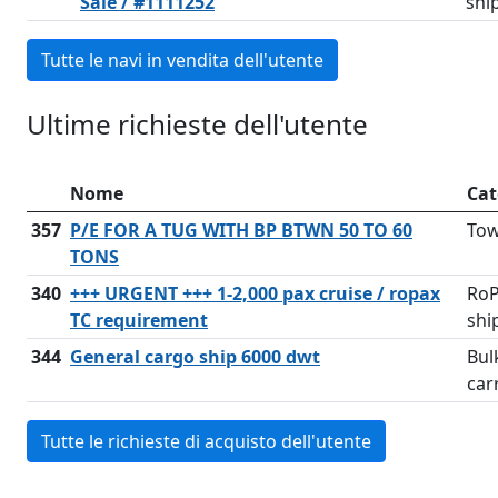
Sale / #1111252
shi
Tutte le navi in vendita dell'utente
Ultime richieste dell'utente
Nome
Cat
357
P/E FOR A TUG WITH BP BTWN 50 TO 60
To
TONS
340
+++ URGENT +++ 1-2,000 pax cruise / ropax
Ro
TC requirement
shi
344
General cargo ship 6000 dwt
Bul
car
Tutte le richieste di acquisto dell'utente