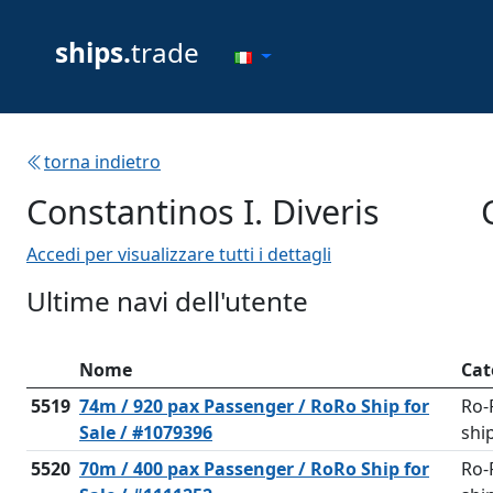
ships.
trade
torna indietro
Constantinos I. Diveris
Accedi per visualizzare tutti i dettagli
Ultime navi dell'utente
Nome
Cat
5519
74m / 920 pax Passenger / RoRo Ship for
Ro-
Sale / #1079396
shi
5520
70m / 400 pax Passenger / RoRo Ship for
Ro-