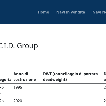
Home
Navi in vendita
Navi ri
C.I.D. Group
Anno di
DWT (tonnellaggio di portata
D
egoria
costruzione
deadweight)
a
Ro
1995
2
p
Ro
2020
2