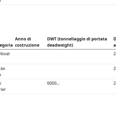
p
Anno di
DWT (tonnellaggio di portata
D
egoria
costruzione
deadweight)
a
wboat
2
Pax
2
p
k
6000...
2
rier