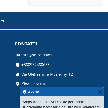
CONTATTI
info@ships.trade
+380934480633
Via Oleksandra Myshuhy, 12
Kiev, Ucraina
Avviso
Ships.trade utilizza i cookie per fornire le
funzionalità necessarie del sito web, migliorare