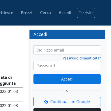
chieste
Prezzi
Cerca
Accedi
Iscriviti
Accedi
Indirizzo email
Password dimenticata?
Password
ata di
Accedi
ggiunta
o
022-01-03
Continua con Google
022-01-03